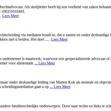
rechtadvocaat. Als strafpleiter heeft hij een veelheid van zaken behand
op: (06)51616441.
..
Lees Meer
chtscheiding via mediaton houdt in, dat u samen en onder deskundige 
kken met u beiden. Het doel .....
Lees Meer
 een ondernemer is maatwerk, waarvoor een gespecialiseerde advocaat of
nemer voor alimentatie
... Lees Meer
es, maar onder deskundige leiding van Marten Kok als neutrale en objec
a scheidingsmediation gaat u op
... Lees Meer
n andere familierechtelijke onderwerpen. Door naar rechts en links te s