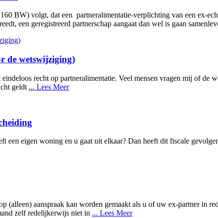
1:160 BW) volgt, dat een partneralimentatie-verplichting van een ex-ec
treedt, een geregistreerd partnerschap aangaat dan wel is gaan samenle
ór de wetswijziging)
iet eindeloos recht op partneralimentatie. Veel mensen vragen mij of de w
icht geldt
... Lees Meer
cheiding
eft een eigen woning en u gaat uit elkaar? Dan heeft dit fiscale gevolge
rop (alleen) aanspraak kan worden gemaakt als u of uw ex-partner in r
and zelf redelijkerwijs niet in
... Lees Meer