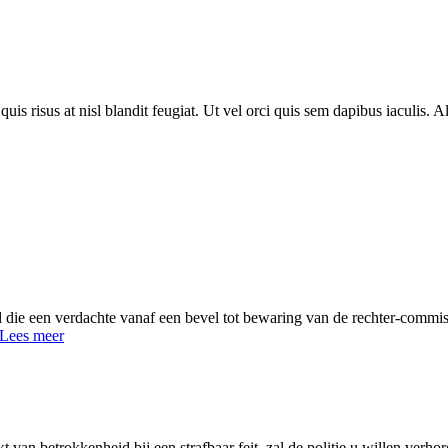
uis risus at nisl blandit feugiat. Ut vel orci quis sem dapibus iaculis. 
ijd die een verdachte vanaf een bevel tot bewaring van de rechter-comm
. Lees meer
van betrokkenheid bij een strafbaar feit, zal de politie u willen verh