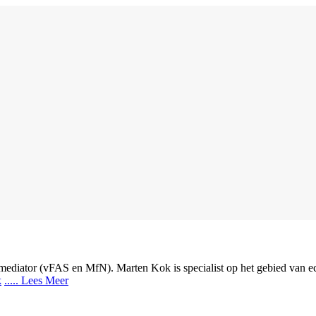
diator (vFAS en MfN). Marten Kok is specialist op het gebied van echts
k
..... Lees Meer