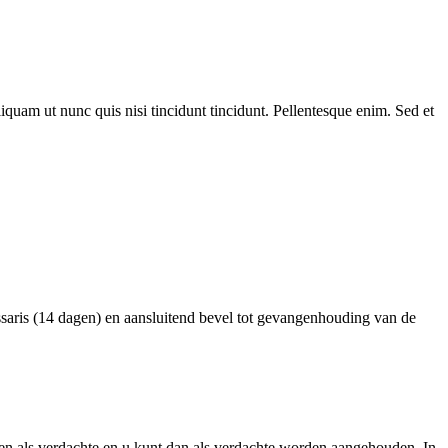
Aliquam ut nunc quis nisi tincidunt tincidunt. Pellentesque enim. Sed et
issaris (14 dagen) en aansluitend bevel tot gevangenhouding van de
oren als verdachte en u kunt dan als verdachte worden aangehouden. In