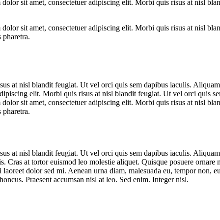
lor sit amet, consectetuer adipiscing elit. Morbi quis risus at nisl bla
lor sit amet, consectetuer adipiscing elit. Morbi quis risus at nisl bla
 pharetra.
us at nisl blandit feugiat. Ut vel orci quis sem dapibus iaculis. Aliquam
iscing elit. Morbi quis risus at nisl blandit feugiat. Ut vel orci quis s
lor sit amet, consectetuer adipiscing elit. Morbi quis risus at nisl bla
 pharetra.
us at nisl blandit feugiat. Ut vel orci quis sem dapibus iaculis. Aliquam
s. Cras at tortor euismod leo molestie aliquet. Quisque posuere ornare 
 laoreet dolor sed mi. Aenean urna diam, malesuada eu, tempor non, eu
oncus. Praesent accumsan nisl at leo. Sed enim. Integer nisl.