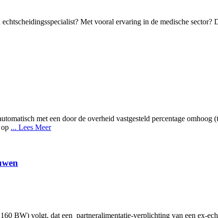
 echtscheidingsspecialist? Met vooral ervaring in de medische sector?
automatisch met een door de overheid vastgesteld percentage omhoog (tenz
s op
... Lees Meer
ouwen
1:160 BW) volgt, dat een partneralimentatie-verplichting van een ex-ec