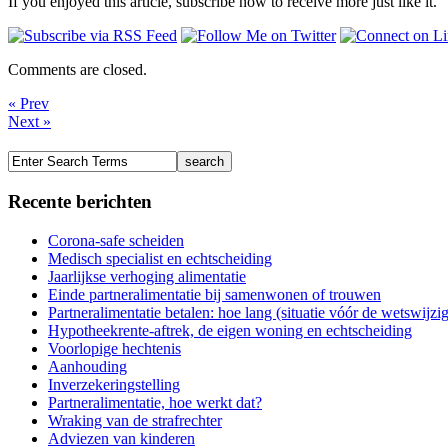
If you enjoyed this article, subscribe now to receive more just like it.
Comments are closed.
« Prev
Next »
Recente berichten
Corona-safe scheiden
Medisch specialist en echtscheiding
Jaarlijkse verhoging alimentatie
Einde partneralimentatie bij samenwonen of trouwen
Partneralimentatie betalen: hoe lang (situatie vóór de wetswijzi
Hypotheekrente-aftrek, de eigen woning en echtscheiding
Voorlopige hechtenis
Aanhouding
Inverzekeringstelling
Partneralimentatie, hoe werkt dat?
Wraking van de strafrechter
Adviezen van kinderen