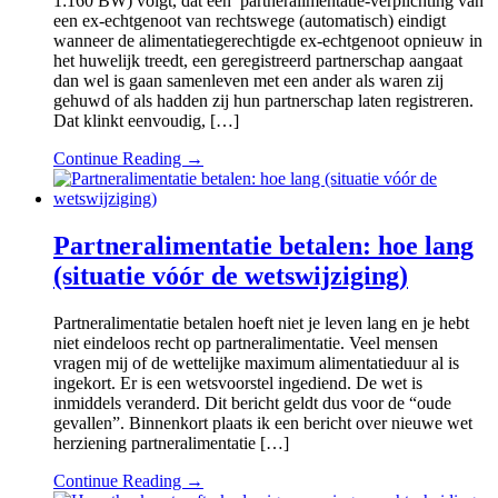
1:160 BW) volgt, dat een partneralimentatie-verplichting van
een ex-echtgenoot van rechtswege (automatisch) eindigt
wanneer de alimentatiegerechtigde ex-echtgenoot opnieuw in
het huwelijk treedt, een geregistreerd partnerschap aangaat
dan wel is gaan samenleven met een ander als waren zij
gehuwd of als hadden zij hun partnerschap laten registreren.
Dat klinkt eenvoudig, […]
Continue Reading →
Partneralimentatie betalen: hoe lang
(situatie vóór de wetswijziging)
Partneralimentatie betalen hoeft niet je leven lang en je hebt
niet eindeloos recht op partneralimentatie. Veel mensen
vragen mij of de wettelijke maximum alimentatieduur al is
ingekort. Er is een wetsvoorstel ingediend. De wet is
inmiddels veranderd. Dit bericht geldt dus voor de “oude
gevallen”. Binnenkort plaats ik een bericht over nieuwe wet
herziening partneralimentatie […]
Continue Reading →