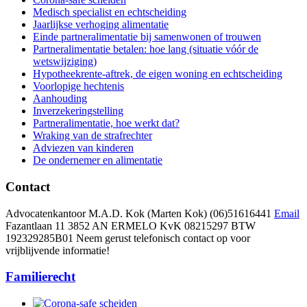
Medisch specialist en echtscheiding
Jaarlijkse verhoging alimentatie
Einde partneralimentatie bij samenwonen of trouwen
Partneralimentatie betalen: hoe lang (situatie vóór de
wetswijziging)
Hypotheekrente-aftrek, de eigen woning en echtscheiding
Voorlopige hechtenis
Aanhouding
Inverzekeringstelling
Partneralimentatie, hoe werkt dat?
Wraking van de strafrechter
Adviezen van kinderen
De ondernemer en alimentatie
Contact
Advocatenkantoor M.A.D. Kok (Marten Kok)
(06)51616441
Email
Fazantlaan 11 3852 AN ERMELO
KvK 08215297 BTW
192329285B01 Neem gerust telefonisch contact op voor
vrijblijvende informatie!
Familierecht