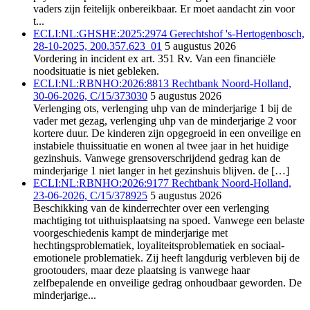
vaders zijn feitelijk onbereikbaar. Er moet aandacht zin voor
t...
ECLI:NL:GHSHE:2025:2974 Gerechtshof 's-Hertogenbosch,
28-10-2025, 200.357.623_01
5 augustus 2026
Vordering in incident ex art. 351 Rv. Van een financiële
noodsituatie is niet gebleken.
ECLI:NL:RBNHO:2026:8813 Rechtbank Noord-Holland,
30-06-2026, C/15/373030
5 augustus 2026
Verlenging ots, verlenging uhp van de minderjarige 1 bij de
vader met gezag, verlenging uhp van de minderjarige 2 voor
kortere duur. De kinderen zijn opgegroeid in een onveilige en
instabiele thuissituatie en wonen al twee jaar in het huidige
gezinshuis. Vanwege grensoverschrijdend gedrag kan de
minderjarige 1 niet langer in het gezinshuis blijven. de […]
ECLI:NL:RBNHO:2026:9177 Rechtbank Noord-Holland,
23-06-2026, C/15/378925
5 augustus 2026
Beschikking van de kinderrechter over een verlenging
machtiging tot uithuisplaatsing na spoed. Vanwege een belaste
voorgeschiedenis kampt de minderjarige met
hechtingsproblematiek, loyaliteitsproblematiek en sociaal-
emotionele problematiek. Zij heeft langdurig verbleven bij de
grootouders, maar deze plaatsing is vanwege haar
zelfbepalende en onveilige gedrag onhoudbaar geworden. De
minderjarige...