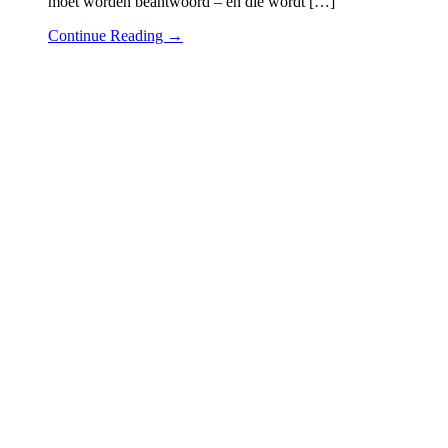
moet worden beantwoord – en die wordt […]
Continue Reading →