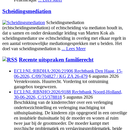
Scheidingsmediation
Scheidingsmediation
(echtscheidingsmediation) of echtscheiding via mediaton houdt in,
dat u samen en onder deskundige leiding van Marten Kok als
scheidingsmediator uw echtscheiding in overleg met elkaar regelt in
een aantal vertrouwelijke mediationgesprekken met u beiden. Het
doel van scheidingsmediation is
... Lees Meer
Recente uitspraken familierecht
ECLI:NL:RBDHA:2026:21906 Rechtbank Den Haag, 15-
06-2026, C/09/704827 / KG ZA 26-479
6 augustus 2026
Verstekvonnis. Huurrecht. Vordering tot ontruiming
garagebox toegewezen.
ECLI:NL:RBNHO:2026:9188 Rechtbank Noord-Holland,
30-06-2026, C/15/378818
5 augustus 2026
Beschikking van de kinderrechter over een verlenging
ondertoezichtstelling en verlenging machtiging tot
uithuisplaatsing. De kinderen zijn opgegroeid in een onveilige
en instabiele thuissituatie bij de moeder en wonen al ruim
twee jaar bij de grootmoeder. De moeder kampt met
psychische problematiek en verslavingsproblematiek, beide