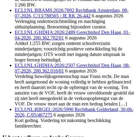
1:266 BW.
ECLI:NL:RBAMS:2026:7892 Rechtbank Amsterdam, 08-
07-2026, C/13/788565 / JE RK 26-442
6 augustus 2026
Verlenging ondertoezichtstelling en machtiging
uithuisplaatsing. Benoeming bijzondere curator.
ECLI:NL:GHDHA:2026:2489 Gerechtshof Den Haag, 01-
04-2026, 200.362.702/01
6 augustus 2026
Artikel 1:255 BW; zorgen omtrent schoolverzuim
minderjarigen; voorzichtig positieve ontwikkeling bij de
minderjarigen; OTS wordt met ingang datum uitspraak in
hoger beroep beëindigd.
ECLI:NL:GHDHA:2026:2507 Gerechtshof Den Haag, 08-
07-2026, 200.362.016/01
6 augustus 2026
Verdeling huwelijksgemeenschap naar Frans recht. De man
heeft aangetoond de woning volledig te hebben gefinancierd
en heeft daarom recht op de opbrengst van de woning. Ten
aanzien van de VOF, heeft de vrouw onvoldoende gesteld dat
zij niet heeft meegedeeld in de verkoopopbrengst van de
VOF. De vrouw moet aan de man een bedrag betalen […]
ECLI:NL:RBGEL:2026:5990 Rechtbank Gelderland, 30-06-
2026, C/05/467275
6 augustus 2026
Kort geding. Vordering tot nakoming beschikking
familierechter.