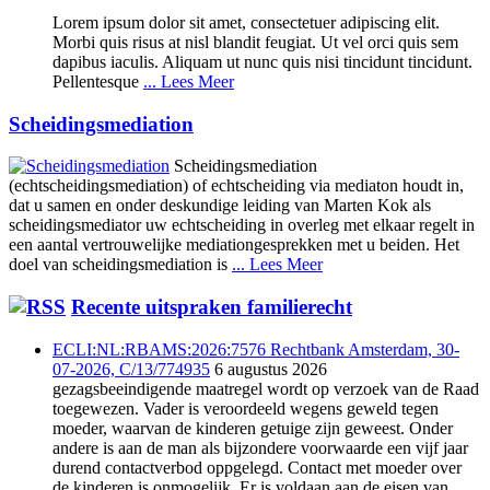
Lorem ipsum dolor sit amet, consectetuer adipiscing elit.
Morbi quis risus at nisl blandit feugiat. Ut vel orci quis sem
dapibus iaculis. Aliquam ut nunc quis nisi tincidunt tincidunt.
Pellentesque
... Lees Meer
Scheidingsmediation
Scheidingsmediation
(echtscheidingsmediation) of echtscheiding via mediaton houdt in,
dat u samen en onder deskundige leiding van Marten Kok als
scheidingsmediator uw echtscheiding in overleg met elkaar regelt in
een aantal vertrouwelijke mediationgesprekken met u beiden. Het
doel van scheidingsmediation is
... Lees Meer
Recente uitspraken familierecht
ECLI:NL:RBAMS:2026:7576 Rechtbank Amsterdam, 30-
07-2026, C/13/774935
6 augustus 2026
gezagsbeeindigende maatregel wordt op verzoek van de Raad
toegewezen. Vader is veroordeeld wegens geweld tegen
moeder, waarvan de kinderen getuige zijn geweest. Onder
andere is aan de man als bijzondere voorwaarde een vijf jaar
durend contactverbod oppgelegd. Contact met moeder over
de kinderen is onmogelijk. Er is voldaan aan de eisen van