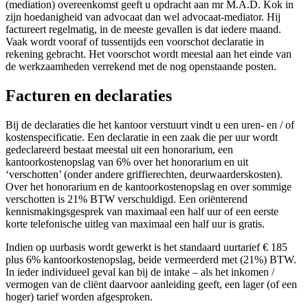
(mediation) overeenkomst geeft u opdracht aan mr M.A.D. Kok in
zijn hoedanigheid van advocaat dan wel advocaat-mediator. Hij
factureert regelmatig, in de meeste gevallen is dat iedere maand.
Vaak wordt vooraf of tussentijds een voorschot declaratie in
rekening gebracht. Het voorschot wordt meestal aan het einde van
de werkzaamheden verrekend met de nog openstaande posten.
Facturen en declaraties
Bij de declaraties die het kantoor verstuurt vindt u een uren- en / of
kostenspecificatie. Een declaratie in een zaak die per uur wordt
gedeclareerd bestaat meestal uit een honorarium, een
kantoorkostenopslag van 6% over het honorarium en uit
‘verschotten’ (onder andere griffierechten, deurwaarderskosten).
Over het honorarium en de kantoorkostenopslag en over sommige
verschotten is 21% BTW verschuldigd. Een oriënterend
kennismakingsgesprek van maximaal een half uur of een eerste
korte telefonische uitleg van maximaal een half uur is gratis.
Indien op uurbasis wordt gewerkt is het standaard uurtarief € 185
plus 6% kantoorkostenopslag, beide vermeerderd met (21%) BTW.
In ieder individueel geval kan bij de intake – als het inkomen /
vermogen van de cliënt daarvoor aanleiding geeft, een lager (of een
hoger) tarief worden afgesproken.