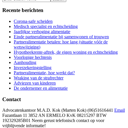
Recente berichten
Corona-safe scheiden
Medisch specialist en echtscheiding
Jaarlijkse verhoging alimentatie
Einde partneralimentatie bij samenwonen of trouwen
Partneralimentatie betalen: hoe lang (situatie vóór de
wetswijziging)
Hypotheekrente-aftrek, de eigen woning en echtscheiding
Voorlopige hechtenis
Aanhouding
Inverzekeringstelling
Partneralimentatie, hoe werkt dat?
Wraking van de strafrechter
Adviezen van kinderen
De ondernemer en alimentatie
Contact
Advocatenkantoor M.A.D. Kok (Marten Kok)
(06)51616441
Email
Fazantlaan 11 3852 AN ERMELO
KvK 08215297 BTW
192329285B01 Neem gerust telefonisch contact op voor
vrijblijvende informatie!