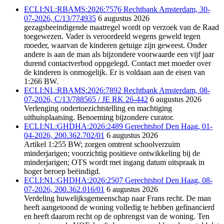
ECLI:NL:RBAMS:2026:7576 Rechtbank Amsterdam, 30-
07-2026, C/13/774935
6 augustus 2026
gezagsbeeindigende maatregel wordt op verzoek van de Raad
toegewezen. Vader is veroordeeld wegens geweld tegen
moeder, waarvan de kinderen getuige zijn geweest. Onder
andere is aan de man als bijzondere voorwaarde een vijf jaar
durend contactverbod oppgelegd. Contact met moeder over
de kinderen is onmogelijk. Er is voldaan aan de eisen van
1:266 BW.
ECLI:NL:RBAMS:2026:7892 Rechtbank Amsterdam, 08-
07-2026, C/13/788565 / JE RK 26-442
6 augustus 2026
Verlenging ondertoezichtstelling en machtiging
uithuisplaatsing. Benoeming bijzondere curator.
ECLI:NL:GHDHA:2026:2489 Gerechtshof Den Haag, 01-
04-2026, 200.362.702/01
6 augustus 2026
Artikel 1:255 BW; zorgen omtrent schoolverzuim
minderjarigen; voorzichtig positieve ontwikkeling bij de
minderjarigen; OTS wordt met ingang datum uitspraak in
hoger beroep beëindigd.
ECLI:NL:GHDHA:2026:2507 Gerechtshof Den Haag, 08-
07-2026, 200.362.016/01
6 augustus 2026
Verdeling huwelijksgemeenschap naar Frans recht. De man
heeft aangetoond de woning volledig te hebben gefinancierd
en heeft daarom recht op de opbrengst van de woning. Ten