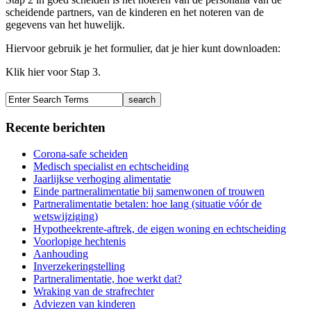
scheidende partners, van de kinderen en het noteren van de
gegevens van het huwelijk.
Hiervoor gebruik je het formulier, dat je hier kunt downloaden:
Klik hier voor Stap 3.
Recente berichten
Corona-safe scheiden
Medisch specialist en echtscheiding
Jaarlijkse verhoging alimentatie
Einde partneralimentatie bij samenwonen of trouwen
Partneralimentatie betalen: hoe lang (situatie vóór de
wetswijziging)
Hypotheekrente-aftrek, de eigen woning en echtscheiding
Voorlopige hechtenis
Aanhouding
Inverzekeringstelling
Partneralimentatie, hoe werkt dat?
Wraking van de strafrechter
Adviezen van kinderen