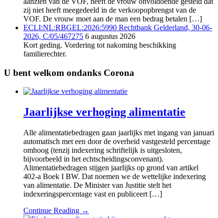
aanzien van de VOF, heeft de vrouw onvoldoende gesteld dat
zij niet heeft meegedeeld in de verkoopopbrengst van de
VOF. De vrouw moet aan de man een bedrag betalen […]
ECLI:NL:RBGEL:2026:5990 Rechtbank Gelderland, 30-06-
2026, C/05/467275
6 augustus 2026
Kort geding. Vordering tot nakoming beschikking
familierechter.
U bent welkom ondanks Corona
Jaarlijkse verhoging alimentatie
Alle alimentatiebedragen gaan jaarlijks met ingang van januari
automatisch met een door de overheid vastgesteld percentage
omhoog (tenzij indexering schriftelijk is uitgesloten,
bijvoorbeeld in het echtscheidingsconvenant).
Alimentatiebedragen stijgen jaarlijks op grond van artikel
402-a Boek I BW. Dat noemen we de wettelijke indexering
van alimentatie. De Minister van Justitie stelt het
indexeringspercentage vast en publiceert […]
Continue Reading →